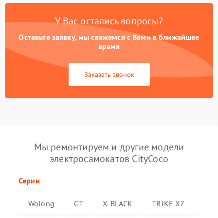
У Вас остались вопросы?
Оставьте заявку, мы свяжемся с Вами в ближайшее
время
Заказать звонок
Мы ремонтируем и другие модели
электросамокатов CityCoco
Серии
Wolong
GT
X-BLACK
TRIKE X7
Trik