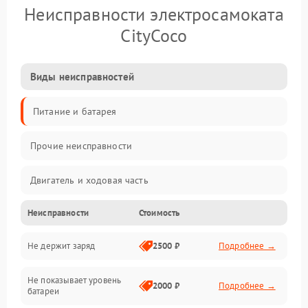
Неисправности электросамоката
CityCoco
Виды неисправностей
Питание и батарея
Прочие неисправности
Двигатель и ходовая часть
Неисправности
Стоимость
Тормоза и безопасность
Не держит заряд
2500 ₽
Подробнее →
Подвеска и колеса
Не показывает уровень
Электроника и управление
2000 ₽
Подробнее →
батареи