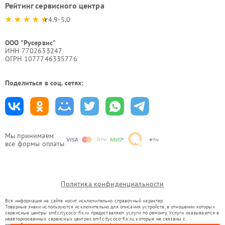
Рейтинг сервисного центра
4.9-5.0
ООО "Русервис"
ИНН 7702633247
ОГРН 1077746335776
Поделиться в соц. сетях:
Мы принимаем
все формы оплаты
Политика конфиденциальности
Вся информация на сайте носит исключительно справочный характер.
Товарные знаки используются исключительно для описания устройств, в отношении которых
сервисные центры smf.citycoco-fix.ru предоставляют услуги по ремонту. Услуги оказываются в
неавторизованных сервисных центрах smf.citycoco-fix.ru, которые не связаны с
правообладателями товарных знаков или их официальными представителями.