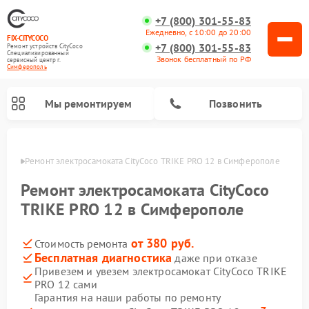
+7 (800) 301-55-83
Ежедневно, с 10:00 до 20:00
FIX-CITYCOCO
+7 (800) 301-55-83
Ремонт устройств CityCoco
Специализированный
Звонок бесплатный по РФ
cервисный центр г.
Симферополь
Мы ремонтируем
Позвонить
ополе
Ремонт электросамоката CityCoco TRIKE PRO 12 в Симферополе
Ремонт электросамокатов CityCoco
Ремонт электросамоката CityCoco
TRIKE PRO 12 в Симферополе
от 380 руб.
Стоимость ремонта
Бесплатная диагностика
даже при отказе
Привезем и увезем электросамокат CityCoco TRIKE
PRO 12 сами
Гарантия на наши работы по ремонту