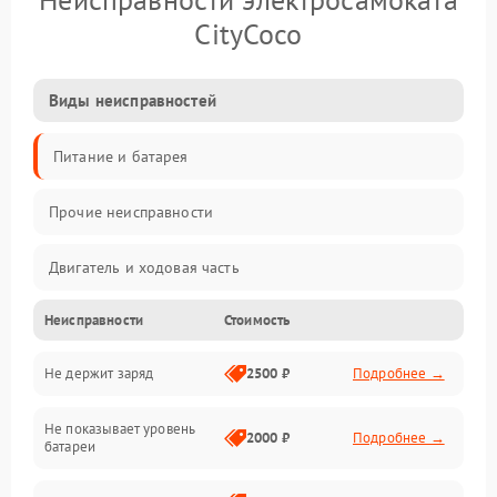
CityCoco
Виды неисправностей
Питание и батарея
Прочие неисправности
Двигатель и ходовая часть
Неисправности
Стоимость
Тормоза и безопасность
Не держит заряд
2500 ₽
Подробнее →
Подвеска и колеса
Не показывает уровень
Электроника и управление
2000 ₽
Подробнее →
батареи
Общие поломки