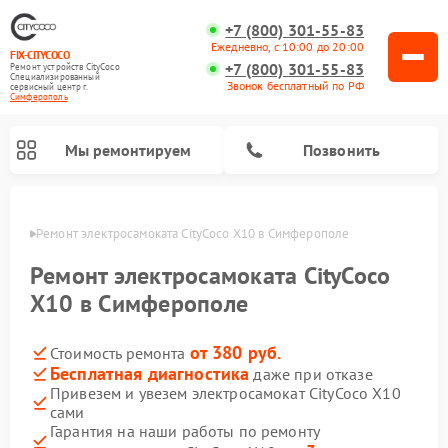
+7 (800) 301-55-83
Ежедневно, с 10:00 до 20:00
FIX-CITYCOCO
+7 (800) 301-55-83
Ремонт устройств CityCoco
Специализированный
Звонок бесплатный по РФ
cервисный центр г.
Симферополь
Мы ремонтируем
Позвонить
ополе
Ремонт электросамоката CityCoco X10 в Симферополе
Ремонт электросамокатов CityCoco
Ремонт электросамоката CityCoco
X10 в Симферополе
от 380 руб.
Стоимость ремонта
Бесплатная диагностика
даже при отказе
Привезем и увезем электросамокат CityCoco X10
сами
Гарантия на наши работы по ремонту