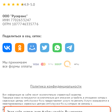
4.9-5.0
ООО "Русервис"
ИНН 7702633247
ОГРН 1077746335776
Поделиться в соц. сетях:
Мы принимаем
все формы оплаты
Политика конфиденциальности
Вся информация на сайте носит исключительно справочный характер.
Товарные знаки используются исключительно для описания устройств, в отношении которых
сервисные центры smf.citycoco-fix.ru предоставляют услуги по ремонту. Услуги оказываются в
неавторизованных сервисных центрах smf.citycoco-fix.ru, которые не связаны с
правообладателями товарных знаков или их официальными представителями.
Ремонт осуществляется для устройств, уже введенных в гражданский оборот в соответствии
Этот сайт использует файлы cookie. Вы можете