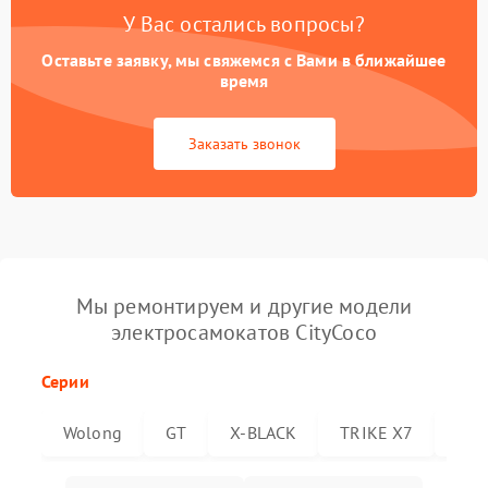
У Вас остались вопросы?
Оставьте заявку, мы свяжемся с Вами в ближайшее
время
Заказать звонок
Мы ремонтируем и другие модели
электросамокатов CityCoco
Серии
Wolong
GT
X-BLACK
TRIKE X7
Trik