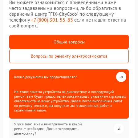
Вы можете ознакомиться с приведенными ниже
часто задаваемыми вопросами, либо обратиться в
сервисный центр “FIX-CityCoco” по следующему
телефону
+7 (800) 301-55-83
если не нашли ответ на
свой вопрос.
Общие вопросы
Вопросы по ремонту электросамокатов
Какие документы вы предоставляете?
На этапе приема устройства на диагностику и последующий
ремонт вам будет предоставлен заказ-наряд с указанием страховых
обязательств на ваше устройство. Далее, после выполнения работ
по ремонту техники, вы получите акт выполненных работ и
гарантийный талон.
Я уже знаю в чем неисправность и какой
ремонт необходим. Для чего проводить
диагностику?