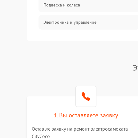
Подвеска и колеса
Электроника и управление
Общие поломки
Режим работы
Э
Проблемы с механикой
Батарея
Механические повреждения
1. Вы оставляете заявку
Оставьте заявку на ремонт электросамоката
CityCoco