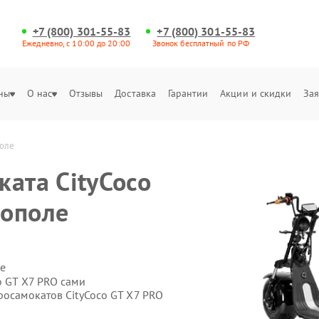
+7 (800) 301-55-83
+7 (800) 301-55-83
Ежедневно, с 10:00 до 20:00
Звонок бесплатный по РФ
ны
О нас
Отзывы
Доставка
Гарантии
Акции и скидки
Зая
поле
ката CityCoco
рополе
е
o GT X7 PRO сами
росамокатов CityCoco GT X7 PRO