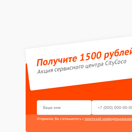
Получите 1500 рубле
Акция сервисного центра CityCoco
Отправляя, Вы соглашаетесь с
политикой конфиденциально