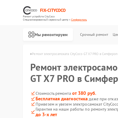
FIX-CITYCOCO
Ремонт устройств CityCoco
Специализированный cервисный центр г.
Симферополь
Мы ремонтируем
Срочный ремонт
Це
Ремонт электросамокатов CityCoco
yCoco в Симферополе
Ремонт электросамоката CityCoco GT X7 PRO в Симферо
Ремонт электросамо
GT X7 PRO в Симфе
от 380 руб.
Стоимость ремонта
Бесплатная диагностика
даже при отказ
Привезем и увезем электросамокат CityCoc
Гарантия на наши работы по ремонту элект
до 3-х лет