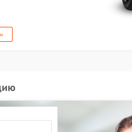
ны
цию