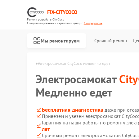
FIX-CITYCOCO
Ремонт устройств CityCoco
Специализированный cервисный центр г.
Симферополь
Мы ремонтируем
Срочный ремонт
Це
Ремонт электросамокатов CityCoco
yCoco в Симферополе
Электросамокат CityCoco медленно едет
Электросамокат
Cit
Медленно едет
Бесплатная диагностика
даже при отказ
Привезем и увезем электросамокат CityCoc
Гарантия на наши работы по ремонту элект
лет
Срочный ремонт электросамокатов CityCoco