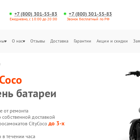
+7 (800) 301-55-83
+7 (800) 301-55-83
Ежедневно, с 10:00 до 20:00
Звонок бесплатный по РФ
ны
О нас
Отзывы
Доставка
Гарантии
Акции и скидки
Зая
и
yCoco
ень батареи
е от ремонта
o собственной доставкой
до 3-х
росамокатов CityCoco
 в течении часа