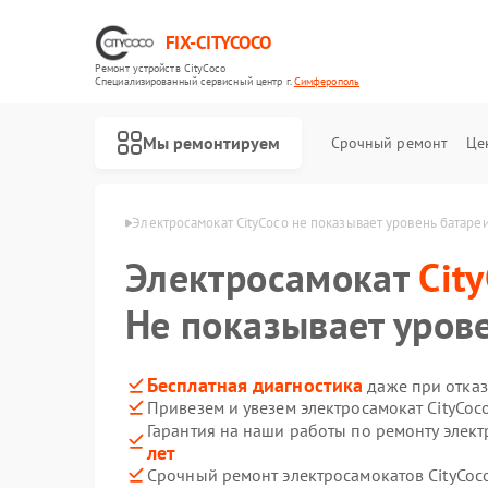
FIX-CITYCOCO
Ремонт устройств CityCoco
Специализированный cервисный центр г.
Симферополь
Мы ремонтируем
Срочный ремонт
Це
Ремонт электросамокатов CityCoco
yCoco в Симферополе
Электросамокат CityCoco не показывает уровень батаре
Электросамокат
Cit
Не показывает уров
Бесплатная диагностика
даже при отказ
Привезем и увезем электросамокат CityCoc
Гарантия на наши работы по ремонту элект
лет
Срочный ремонт электросамокатов CityCoco