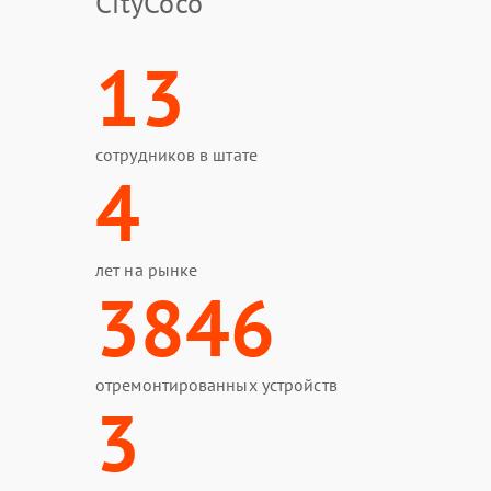
CityCoco
13
сотрудников в штате
4
лет на рынке
3846
отремонтированных устройств
3