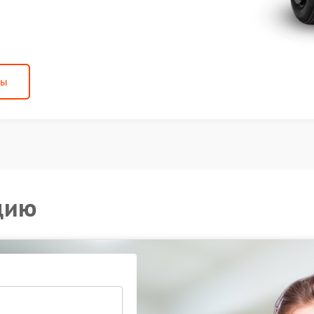
ны
цию