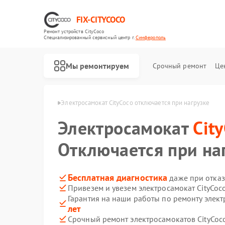
FIX-CITYCOCO
Ремонт устройств CityCoco
Специализированный cервисный центр г.
Симферополь
Мы ремонтируем
Срочный ремонт
Це
Ремонт электросамокатов CityCoco
yCoco в Симферополе
Электросамокат CityCoco отключается при нагрузке
Электросамокат
Cit
Отключается при на
Бесплатная диагностика
даже при отказ
Привезем и увезем электросамокат CityCoc
Гарантия на наши работы по ремонту элект
лет
Срочный ремонт электросамокатов CityCoco