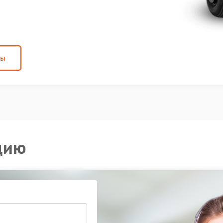
ны
цию