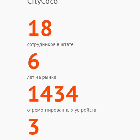
CityCoco
18
сотрудников в штате
6
лет на рынке
1434
отремонтированных устройств
3