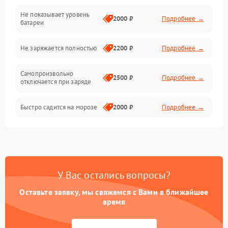
Не показывает уровень
Электроника и управление
2000 ₽
Подробнее →
батареи
Общие поломки
Не заряжается полностью
2200 ₽
Подробнее →
Режим работы
Самопроизвольно
2500 ₽
Подробнее →
отключается при заряде
Проблемы с механикой
Быстро садится на морозе
2000 ₽
Подробнее →
Батарея
Механические повреждения
У Вас остались вопросы?
Оставьте заявку, мы свяжемся с Вами в ближайшее
время