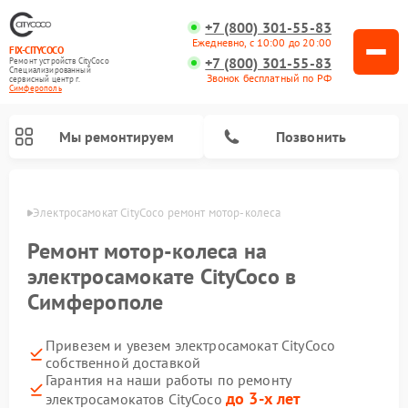
+7 (800) 301-55-83
Ежедневно, с 10:00 до 20:00
FIX-CITYCOCO
+7 (800) 301-55-83
Ремонт устройств CityCoco
Специализированный
Звонок бесплатный по РФ
cервисный центр г.
Симферополь
Мы ремонтируем
Позвонить
ополе
Электросамокат CityCoco ремонт мотор-колеса
Ремонт электросамокатов CityCoco
Ремонт мотор-колеса на
электросамокате CityCoco в
Симферополе
Привезем и увезем электросамокат CityCoco
собственной доставкой
Гарантия на наши работы по ремонту
до 3-х лет
электросамокатов CityCoco