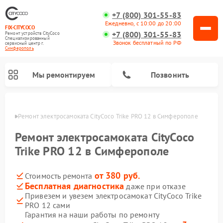
+7 (800) 301-55-83
Ежедневно, с 10:00 до 20:00
FIX-CITYCOCO
+7 (800) 301-55-83
Ремонт устройств CityCoco
Специализированный
Звонок бесплатный по РФ
cервисный центр г.
Симферополь
Мы ремонтируем
Позвонить
ополе
Ремонт электросамоката CityCoco Trike PRO 12 в Симферополе
Ремонт электросамокатов CityCoco
Ремонт электросамоката CityCoco
Trike PRO 12 в Симферополе
от 380 руб.
Стоимость ремонта
Бесплатная диагностика
даже при отказе
Привезем и увезем электросамокат CityCoco Trike
PRO 12 сами
Гарантия на наши работы по ремонту