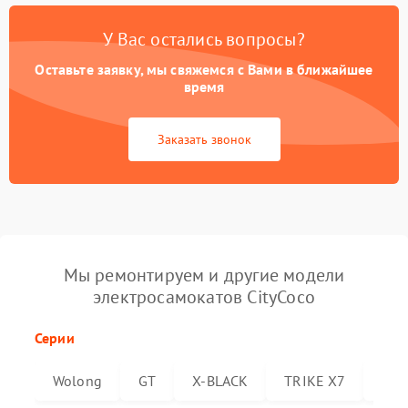
У Вас остались вопросы?
Оставьте заявку, мы свяжемся с Вами в ближайшее
время
Заказать звонок
Мы ремонтируем и другие модели
электросамокатов CityCoco
Серии
Wolong
GT
X-BLACK
TRIKE X7
Trik