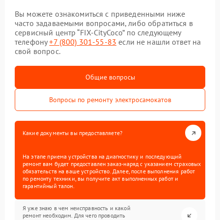
Вы можете ознакомиться с приведенными ниже
часто задаваемыми вопросами, либо обратиться в
сервисный центр “FIX-CityCoco” по следующему
телефону
+7 (800) 301-55-83
если не нашли ответ на
свой вопрос.
Общие вопросы
Вопросы по ремонту электросамокатов
Какие документы вы предоставляете?
На этапе приема устройства на диагностику и последующий
ремонт вам будет предоставлен заказ-наряд с указанием страховых
обязательств на ваше устройство. Далее, после выполнения работ
по ремонту техники, вы получите акт выполненных работ и
гарантийный талон.
Я уже знаю в чем неисправность и какой
ремонт необходим. Для чего проводить