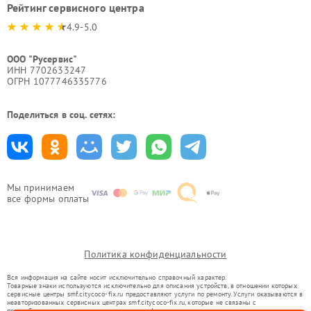
Рейтинг сервисного центра
4.9-5.0
ООО "Русервис"
ИНН 7702633247
ОГРН 1077746335776
Поделиться в соц. сетях:
Мы принимаем
все формы оплаты
Политика конфиденциальности
Вся информация на сайте носит исключительно справочный характер.
Товарные знаки используются исключительно для описания устройств, в отношении которых
сервисные центры smf.citycoco-fix.ru предоставляют услуги по ремонту. Услуги оказываются в
неавторизованных сервисных центрах smf.citycoco-fix.ru, которые не связаны с
правообладателями товарных знаков или их официальными представителями.