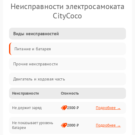
Неисправности электросамоката
CityCoco
Виды неисправностей
Питание и батарея
Прочие неисправности
Двигатель и ходовая часть
Неисправности
Стоимость
Тормоза и безопасность
Не держит заряд
2500 ₽
Подробнее →
Подвеска и колеса
Не показывает уровень
Электроника и управление
2000 ₽
Подробнее →
батареи