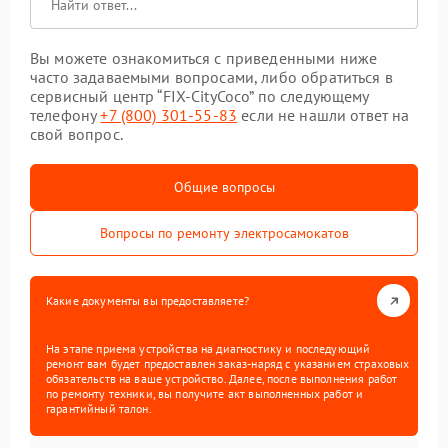
Вы можете ознакомиться с приведенными ниже
часто задаваемыми вопросами, либо обратиться в
сервисный центр “FIX-CityCoco” по следующему
телефону
+7 (800) 301-55-83
если не нашли ответ на
свой вопрос.
Общие вопросы
Вопросы по ремонту электросамокатов
Какие документы вы предоставляете?
На этапе приема устройства на диагностику и последующий
ремонт вам будет предоставлен заказ-наряд с указанием страховых
обязательств на ваше устройство. Далее, после выполнения работ
по ремонту техники, вы получите акт выполненных работ и
гарантийный талон.