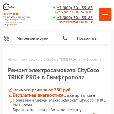
+7 (800) 301-55-83
Ежедневно, с 10:00 до 20:00
FIX-CITYCOCO
+7 (800) 301-55-83
Ремонт устройств CityCoco
Специализированный
Звонок бесплатный по РФ
cервисный центр г.
Симферополь
Мы ремонтируем
Позвонить
ополе
Ремонт электросамоката CityCoco TRIKE PRO+  в Симферополе
Ремонт электросамокатов CityCoco
Ремонт электросамоката CityCoco
TRIKE PRO+ в Симферополе
от 380 руб.
Стоимость ремонта
Бесплатная диагностика
даже при отказе
Привезем и увезем электросамокат CityCoco TRIKE
PRO+ сами
Гарантия на наши работы по ремонту