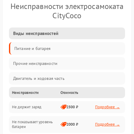
Неисправности электросамоката
CityCoco
Виды неисправностей
Питание и батарея
Прочие неисправности
Двигатель и ходовая часть
Неисправности
Стоимость
Тормоза и безопасность
Не держит заряд
2500 ₽
Подробнее →
Подвеска и колеса
Не показывает уровень
Электроника и управление
2000 ₽
Подробнее →
батареи