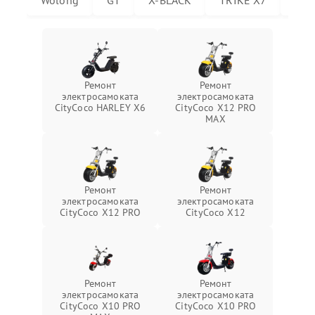
Wolong
GT
X-BLACK
TRIKE X7
Trik
Ремонт
Ремонт
электросамоката
электросамоката
CityCoco HARLEY X6
CityCoco X12 PRO
MAX
Ремонт
Ремонт
электросамоката
электросамоката
CityCoco X12 PRO
CityCoco X12
Ремонт
Ремонт
электросамоката
электросамоката
CityCoco X10 PRO
CityCoco X10 PRO