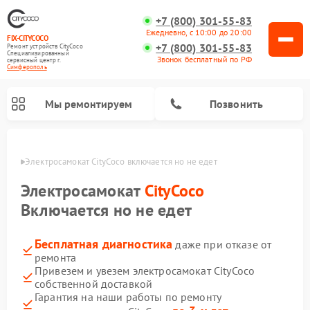
+7 (800) 301-55-83
Ежедневно, с 10:00 до 20:00
FIX-CITYCOCO
+7 (800) 301-55-83
Ремонт устройств CityCoco
Специализированный
Звонок бесплатный по РФ
cервисный центр г.
Симферополь
Мы ремонтируем
Позвонить
ополе
Электросамокат CityCoco включается но не едет
Ремонт электросамокатов CityCoco
Электросамокат
CityCoco
Включается но не едет
Бесплатная диагностика
даже при отказе от
ремонта
Привезем и увезем электросамокат CityCoco
собственной доставкой
Гарантия на наши работы по ремонту