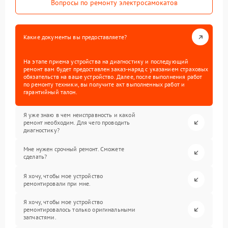
Вопросы по ремонту электросамокатов
Какие документы вы предоставляете?
На этапе приема устройства на диагностику и последующий
ремонт вам будет предоставлен заказ-наряд с указанием страховых
обязательств на ваше устройство. Далее, после выполнения работ
по ремонту техники, вы получите акт выполненных работ и
гарантийный талон.
Я уже знаю в чем неисправность и какой
ремонт необходим. Для чего проводить
диагностику?
Мне нужен срочный ремонт. Сможете
сделать?
Я хочу, чтобы мое устройство
ремонтировали при мне.
Я хочу, чтобы мое устройство
ремонтировалось только оригинальными
запчастями.