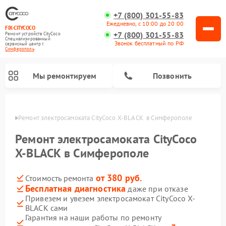
+7 (800) 301-55-83
Ежедневно, с 10:00 до 20:00
FIX-CITYCOCO
+7 (800) 301-55-83
Ремонт устройств CityCoco
Специализированный
Звонок бесплатный по РФ
cервисный центр г.
Симферополь
Мы ремонтируем
Позвонить
ополе
Ремонт электросамоката CityCoco X-BLACK  в Симферополе
Ремонт электросамокатов CityCoco
Ремонт электросамоката CityCoco
X-BLACK в Симферополе
от 380 руб.
Стоимость ремонта
Бесплатная диагностика
даже при отказе
Привезем и увезем электросамокат CityCoco X-
BLACK сами
Гарантия на наши работы по ремонту