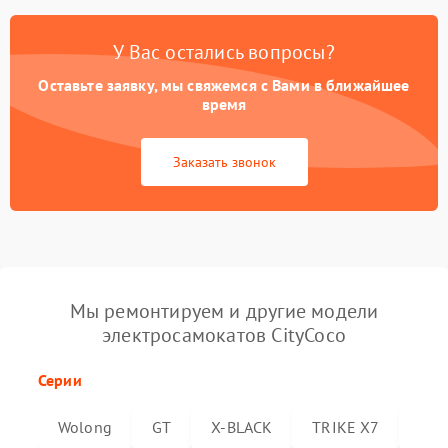
У Вас остались вопросы?
Оставьте заявку, мы свяжемся с Вами в ближайшее
время
Заказать звонок
Мы ремонтируем и другие модели
электросамокатов CityCoco
Серии
Wolong
GT
X-BLACK
TRIKE X7
Trik