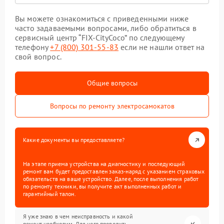
Вы можете ознакомиться с приведенными ниже
часто задаваемыми вопросами, либо обратиться в
сервисный центр “FIX-CityCoco” по следующему
телефону
+7 (800) 301-55-83
если не нашли ответ на
свой вопрос.
Общие вопросы
Вопросы по ремонту электросамокатов
Какие документы вы предоставляете?
На этапе приема устройства на диагностику и последующий
ремонт вам будет предоставлен заказ-наряд с указанием страховых
обязательств на ваше устройство. Далее, после выполнения работ
по ремонту техники, вы получите акт выполненных работ и
гарантийный талон.
Я уже знаю в чем неисправность и какой
ремонт необходим. Для чего проводить