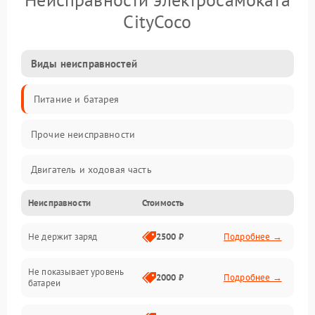
CityCoco
Виды неисправностей
Питание и батарея
Прочие неисправности
Двигатель и ходовая часть
Неисправности
Стоимость
Тормоза и безопасность
Не держит заряд
2500 ₽
Подробнее →
Подвеска и колеса
Не показывает уровень
Электроника и управление
2000 ₽
Подробнее →
батареи
Общие поломки