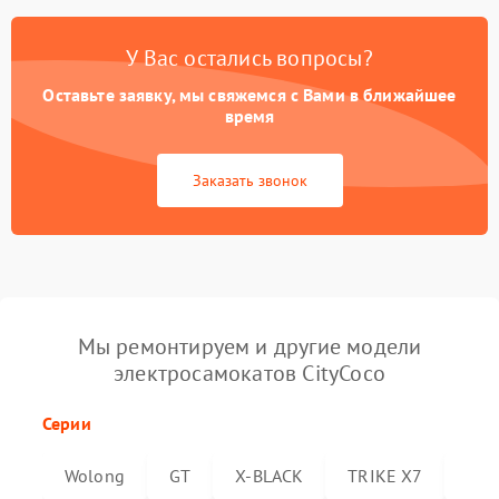
У Вас остались вопросы?
Оставьте заявку, мы свяжемся с Вами в ближайшее
время
Заказать звонок
Мы ремонтируем и другие модели
электросамокатов CityCoco
Серии
Wolong
GT
X-BLACK
TRIKE X7
Trik