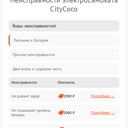
CityCoco
Виды неисправностей
Питание и батарея
Прочие неисправности
Двигатель и ходовая часть
Неисправности
Стоимость
Тормоза и безопасность
Не держит заряд
2500 ₽
Подробнее →
Подвеска и колеса
Не показывает уровень
Электроника и управление
2000 ₽
Подробнее →
батареи
Общие поломки