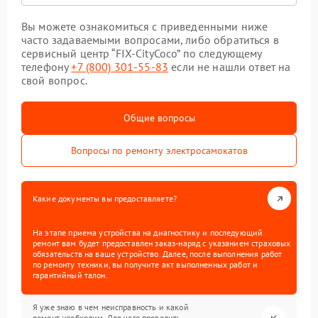
Вы можете ознакомиться с приведенными ниже
часто задаваемыми вопросами, либо обратиться в
сервисный центр “FIX-CityCoco” по следующему
телефону
+7 (800) 301-55-83
если не нашли ответ на
свой вопрос.
Общие вопросы
Вопросы по ремонту электросамокатов
Какие документы вы предоставляете?
На этапе приема устройства на диагностику и последующий
ремонт вам будет предоставлен заказ-наряд с указанием страховых
обязательств на ваше устройство. Далее, после выполнения работ
по ремонту техники, вы получите акт выполненных работ и
гарантийный талон.
Я уже знаю в чем неисправность и какой
ремонт необходим. Для чего проводить