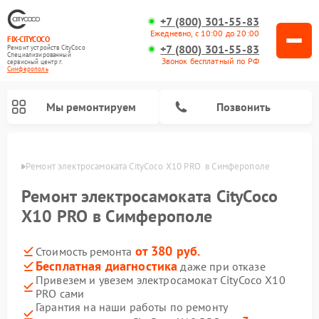
+7 (800) 301-55-83
Ежедневно, с 10:00 до 20:00
FIX-CITYCOCO
+7 (800) 301-55-83
Ремонт устройств CityCoco
Специализированный
Звонок бесплатный по РФ
cервисный центр г.
Симферополь
Мы ремонтируем
Позвонить
ополе
Ремонт электросамоката CityCoco X10 PRO  в Симферополе
Ремонт электросамокатов CityCoco
Ремонт электросамоката CityCoco
X10 PRO в Симферополе
от 380 руб.
Стоимость ремонта
Бесплатная диагностика
даже при отказе
Привезем и увезем электросамокат CityCoco X10
PRO сами
Гарантия на наши работы по ремонту