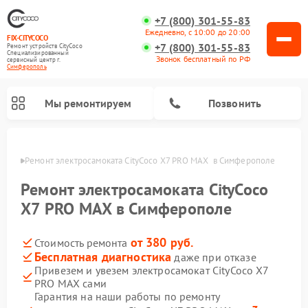
+7 (800) 301-55-83
Ежедневно, с 10:00 до 20:00
FIX-CITYCOCO
+7 (800) 301-55-83
Ремонт устройств CityCoco
Специализированный
Звонок бесплатный по РФ
cервисный центр г.
Симферополь
Мы ремонтируем
Позвонить
ополе
Ремонт электросамоката CityCoco X7 PRO MAX  в Симферополе
Ремонт электросамокатов CityCoco
Ремонт электросамоката CityCoco
X7 PRO MAX в Симферополе
от 380 руб.
Стоимость ремонта
Бесплатная диагностика
даже при отказе
Привезем и увезем электросамокат CityCoco X7
PRO MAX сами
Гарантия на наши работы по ремонту