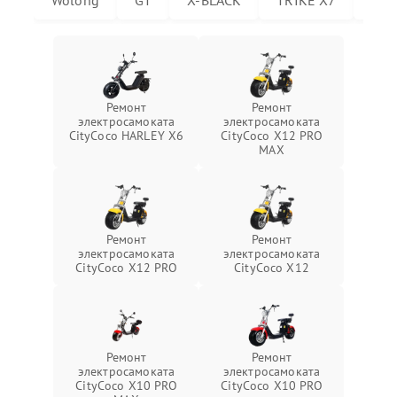
Wolong
GT
X-BLACK
TRIKE X7
Trik
Ремонт
Ремонт
электросамоката
электросамоката
CityCoco HARLEY X6
CityCoco X12 PRO
MAX
Ремонт
Ремонт
электросамоката
электросамоката
CityCoco X12 PRO
CityCoco X12
Ремонт
Ремонт
электросамоката
электросамоката
CityCoco X10 PRO
CityCoco X10 PRO