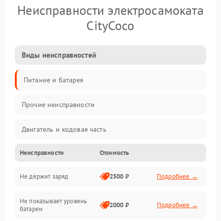
Неисправности электросамоката
CityCoco
Виды неисправностей
Питание и батарея
Прочие неисправности
Двигатель и ходовая часть
Неисправности
Стоимость
Тормоза и безопасность
Не держит заряд
2500 ₽
Подробнее →
Подвеска и колеса
Не показывает уровень
Электроника и управление
2000 ₽
Подробнее →
батареи