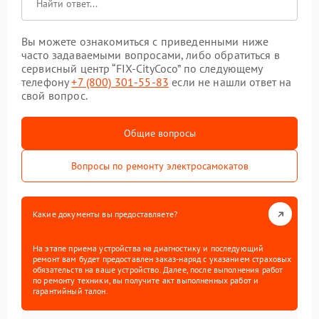
Вы можете ознакомиться с приведенными ниже
часто задаваемыми вопросами, либо обратиться в
сервисный центр “FIX-CityCoco” по следующему
телефону
+7 (800) 301-55-83
если не нашли ответ на
свой вопрос.
Общие вопросы
Вопросы по ремонту электросамокатов
Какие документы вы предоставляете?
На этапе приема устройства на диагностику и последующий
ремонт вам будет предоставлен заказ-наряд с указанием страховых
обязательств на ваше устройство. Далее, после выполнения работ
по ремонту техники, вы получите акт выполненных работ и
гарантийный талон.